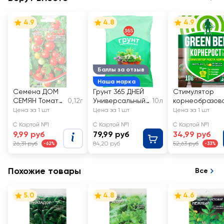
4.9
4.8
4.9
Баллы за отзыв
Наша марка
Семена ДОМ
Грунт 365 ДНЕЙ
Стимулятор
СЕМЯН Томат
0,12г
Универсальный
10л
корнеобразов
Балконное
2
ия ГРИН БЭЛТ
Цена за 1 шт
Цена за 1 шт
Цена за 1 шт
чудо
Корнерост, Арт
С Картой №1
С Картой №1
С Картой №1
01-584
9,99 руб
79,99 руб
34,99 руб
26,31 руб
84,20 руб
52,63 руб
-62%
-33%
Похожие товары
Все
5.0
4.8
4.6