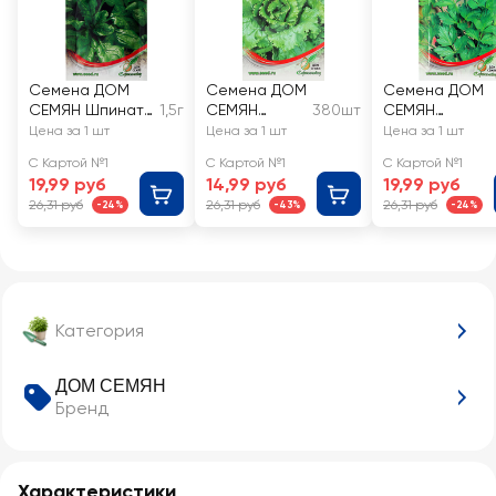
Семена ДОМ
Семена ДОМ
Семена ДОМ
СЕМЯН Шпинат
1,5г
СЕМЯН
380шт
СЕМЯН
Матадор
Салат Азарт
Сельдерей
Цена за 1 шт
Цена за 1 шт
Цена за 1 шт
листовой
С Картой №1
С Картой №1
С Картой №1
Нежный
19,99 руб
14,99 руб
19,99 руб
26,31 руб
26,31 руб
26,31 руб
-24%
-43%
-24%
Категория
ДОМ СЕМЯН
Бренд
Характеристики