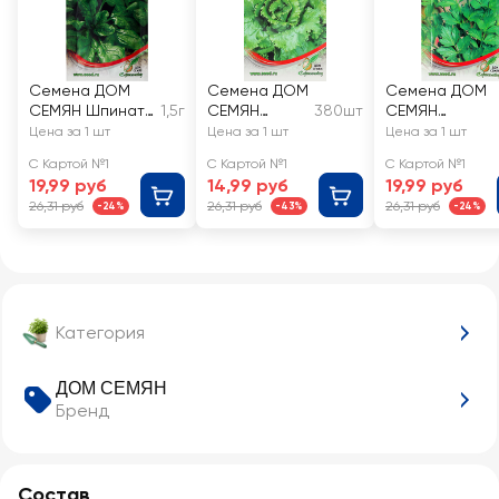
Семена ДОМ
Семена ДОМ
Семена ДОМ
СЕМЯН Шпинат
1,5г
СЕМЯН
380шт
СЕМЯН
Матадор
Салат Азарт
Сельдерей
Цена за 1 шт
Цена за 1 шт
Цена за 1 шт
листовой
С Картой №1
С Картой №1
С Картой №1
Нежный
19,99 руб
14,99 руб
19,99 руб
26,31 руб
26,31 руб
26,31 руб
-24%
-43%
-24%
Категория
ДОМ СЕМЯН
Бренд
Состав