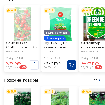
4.9
4.8
4.9
Баллы за отзыв
Наша марка
Семена ДОМ
Грунт 365 ДНЕЙ
Стимулятор
СЕМЯН Томат
0,12г
Универсальный
10л
корнеобразов
Балконное
2
ия ГРИН БЭЛТ
Цена за 1 шт
Цена за 1 шт
Цена за 1 шт
чудо
Корнерост, Арт
С Картой №1
С Картой №1
С Картой №1
01-584
9,99 руб
79,99 руб
34,99 руб
26,31 руб
84,20 руб
52,63 руб
-62%
-33%
Похожие товары
Все
5.0
4.8
4.6