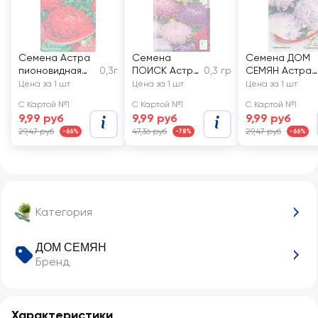
Семена Астра
Семена
Семена ДОМ
пионовидная
0,3г
ПОИСК Астра
0,3 гр
СЕМЯН Астра
Красная башня
пионовидная,
пионовидная
Цена за 1 шт
Цена за 1 шт
Цена за 1 шт
смесь
Серебряная
С Картой №1
С Картой №1
С Картой №1
Башня
9,99 руб
9,99 руб
9,99 руб
29,47 руб
47,36 руб
29,47 руб
-66%
-78%
-66%
Категория
ДОМ СЕМЯН
Бренд
Характеристики