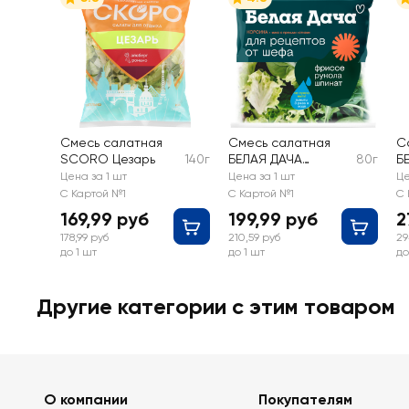
Смесь салатная
Смесь салатная
С
SCORO Цезарь
140г
БЕЛАЯ ДАЧА
80г
Б
Корсика
б
Цена за 1 шт
Цена за 1 шт
Це
к
С Картой №1
С Картой №1
С 
169,99 руб
199,99 руб
2
178,99 руб
210,59 руб
29
до 1 шт
до 1 шт
до
Другие категории с этим товаром
О компании
Покупателям