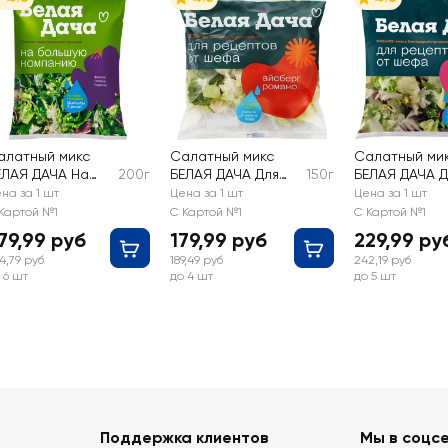
алатный микс
Салатный микс
Салатный ми
ЕЛАЯ ДАЧА На
200г
БЕЛАЯ ДАЧА Для
150г
БЕЛАЯ ДАЧА Д
ольшую
рецептов от шефа
рецептов от
на за 1 шт
Цена за 1 шт
Цена за 1 шт
омпанию Тоскана
Цезарь
Аликанте
Картой №1
С Картой №1
С Картой №1
79,99 руб
179,99 руб
229,99 ру
4,79 руб
189,49 руб
242,19 руб
 6 шт
до 4 шт
до 5 шт
Поддержка клиентов
Мы в соцс