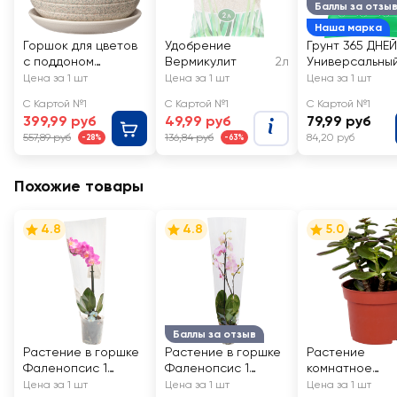
Баллы за отзы
Наша марка
Горшок для цветов
Удобрение
Грунт 365 ДНЕЙ
с поддоном
Вермикулит
2л
Универсальны
Пряности 1,6л
2
Цена за 1 шт
Цена за 1 шт
Цена за 1 шт
d=15см, белый бук
С Картой №1
С Картой №1
С Картой №1
№2, Арт. КС-Бук2-
399,99 руб
49,99 руб
79,99 руб
284-03
557,89 руб
136,84 руб
84,20 руб
-28%
-63%
Похожие товары
4.8
4.8
5.0
Баллы за отзыв
Растение в горшке
Растение в горшке
Растение
Фаленопсис 1
Фаленопсис 1
комнатное
ветка d=9см
ветка d=12см
Крассула d=8,
Цена за 1 шт
Цена за 1 шт
Цена за 1 шт