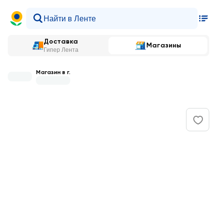
Доставка
Магазины
Гипер Лента
Магазин в г.