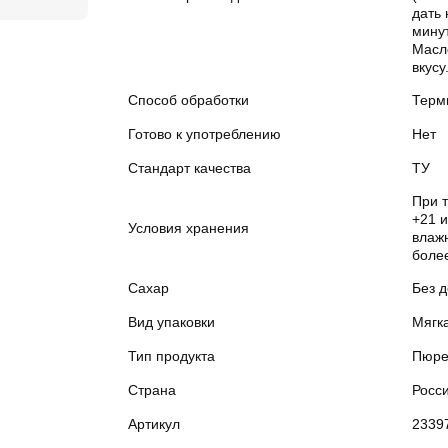
дать 
минут
Масл
вкусу
Способ обработки
Терм
Готово к употреблению
Нет
Стандарт качества
ТУ
При 
+21 
Условия хранения
влажн
боле
Сахар
Без 
Вид упаковки
Мягк
Тип продукта
Пюр
Страна
Росс
Артикул
2339