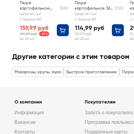
Пюре
Пюре
П
картофельное
300г
картофельное 365
300г
к
ЛЕНТА
ДНЕЙ
Д
Цена за 1 шт
Цена за 1 шт
Це
к
С Картой №1
С Картой №1
С 
159,99 руб
114,99 руб
2
210,59 руб
121,09 руб
31
-24%
до 45 шт
до 25 шт
до
Другие категории с этим товаром
Макароны, крупы, мука
Быстрое приготовление
Пюре
О компании
Покупателям
Информация
Забота о покупателях
Вакансии
Программа лояльнос
Контакты
Подарочные карты