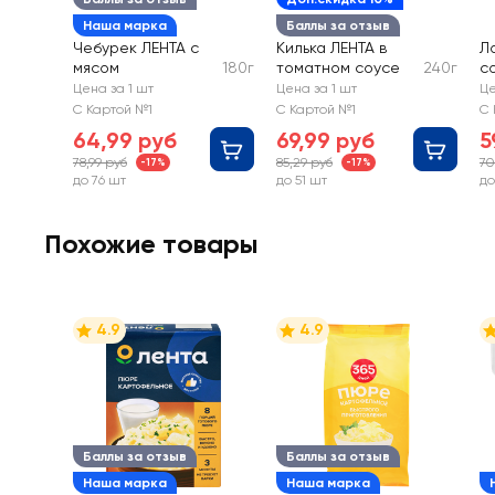
Наша марка
Баллы за отзыв
Чебурек ЛЕНТА с
Килька ЛЕНТА в
Л
мясом
180г
томатном соусе
240г
с
Цена за 1 шт
Цена за 1 шт
Це
С Картой №1
С Картой №1
С 
64,99 руб
69,99 руб
5
78,99 руб
85,29 руб
70
-17%
-17%
до 76 шт
до 51 шт
до
Похожие товары
4.9
4.9
Баллы за отзыв
Баллы за отзыв
Наша марка
Наша марка