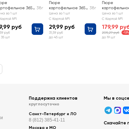
юре
Пюре
Пюре
артофельное 365
38г
картофельное 365
38г
картофельно
НЕЙ со вкусом
ДНЕЙ со вкусом
КАРТОШЕЧКА 
на за 1 шт
Цена за 1 шт
Цена за 1 шт
урицы
говядины
молоком
Картой №1
С Картой №1
С Картой №1
9,99 руб
29,99 руб
179,99 ру
,59 руб
31,59 руб
205,29 руб
-12%
 35 шт
до 45 шт
до 19 шт
Поддержка клиентов
Мы в соцс
круглосуточно
Санкт-Петербург и ЛО
ти
8 (812) 385-41-11
Скачайте 
Москва и МО