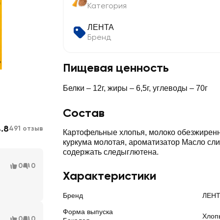
Категория
ЛЕНТА
Бренд
Пищевая ценность
Белки – 12г, жиры – 6,5г, углеводы – 70г
Состав
.8
491 отзыв
Картофельные хлопья, молоко обезжиренн
куркума молотая, ароматизатор Масло сл
содержать следыглютена.
0
0
Характеристики
Бренд
ЛЕН
Форма выпуска
Хлоп
0
0