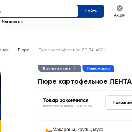
Найти
Акции
Магазин в г.
ение
—
Пюре
—
Пюре картофельное ЛЕНТА, 400г
Баллы за отзыв
Наша марка
Пюре картофельное ЛЕНТА
Товар закончился
Похожие
посмотрите похожие товары
Макароны, крупы, мука