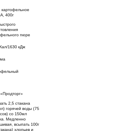
 картофельное
А, 400г
быстрого
отовления
офельного пюре
Кал/1630 кДж
ума
офельный
«Продторг»
ать 2,5 стакана
л) горячей воды (75
сов) со 150мл
ка. Медленно
шивая, всыпать 100г
такана) хлопьев и