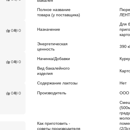
Бакалея
Полное название
Пюре
товара (у поставщика)
ЛЕНТ
Для 
Назначение
приг
0
0
карт
Энергетическая
390 к
ценность
Начинка/Добавки
Курк
0
0
Вид бакалейного
Карт
изделия
Содержание лактозы
Нет
Производитель
ООО 
0
0
Смеш
(500м
граду
моло
Как приготовить -
поме
советы производителя
(2/3с