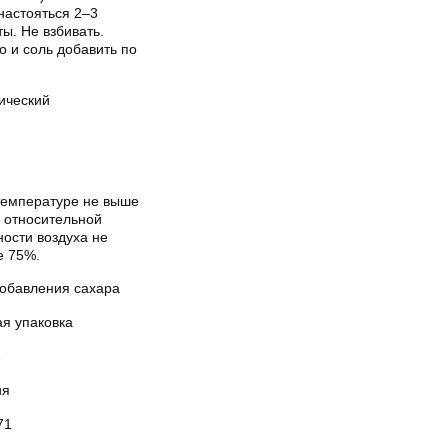
настояться 2–3
ы. Не взбивать.
о и соль добавить по
.
ический
температуре не выше
и относительной
ости воздуха не
е 75%.
добавления сахара
ая упаковка
е
ия
71