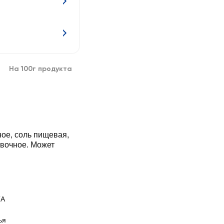
На 100г продукта
ое, соль пищевая,
ивочное. Может
ТА
ья