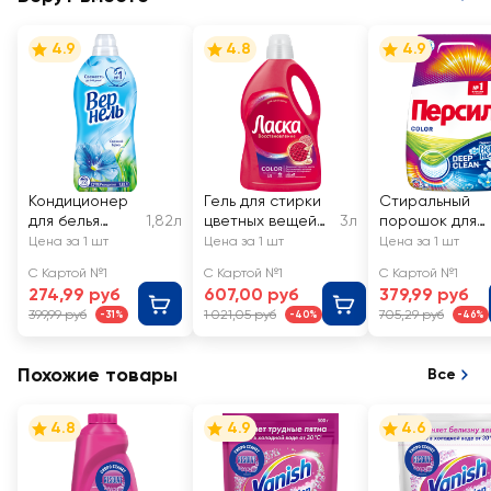
4.9
4.8
4.9
Кондиционер
Гель для стирки
Стиральный
для белья
1,82л
цветных вещей
3л
порошок для
ВЕРНЕЛЬ
ЛАСКА Эффект
цветного бель
Цена за 1 шт
Цена за 1 шт
Цена за 1 шт
Свежий бриз
восстановления
ПЕРСИЛ Color
С Картой №1
С Картой №1
С Картой №1
Свежесть от
274,99 руб
607,00 руб
379,99 руб
ВЕРНЕЛЬ,
399,99 руб
1 021,05 руб
705,29 руб
-31%
-40%
-46%
автомат
Похожие товары
Все
4.8
4.9
4.6