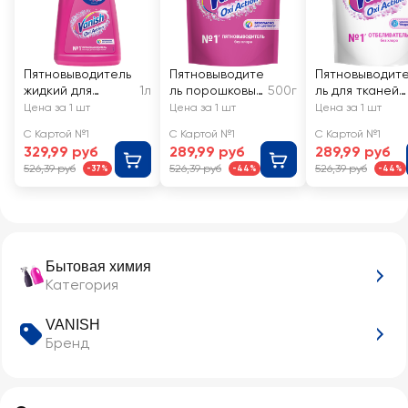
Пятновыводитель
Пятновыводите
Пятновыводит
жидкий для
1л
ль порошковый
500г
ль для тканей
тканей VANISH
для тканей
VANISH Oxi
Цена за 1 шт
Цена за 1 шт
Цена за 1 шт
Oxi Action
VANISH Oxi
Action
С Картой №1
С Картой №1
С Картой №1
Action
Отбеливатель
329,99 руб
289,99 руб
289,99 руб
526,39 руб
526,39 руб
526,39 руб
-37%
-44%
-44%
Бытовая химия
Категория
VANISH
Бренд