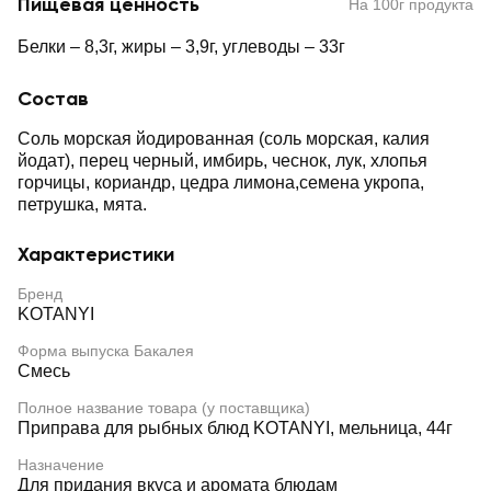
Пищевая ценность
На 100г продукта
Белки – 8,3г, жиры – 3,9г, углеводы – 33г
Состав
Соль морская йодированная (соль морская, калия
йодат), перец черный, имбирь, чеснок, лук, хлопья
горчицы, кориандр, цедра лимона,семена укропа,
петрушка, мята.
Характеристики
Бренд
KOTANYI
Форма выпуска Бакалея
Смесь
Полное название товара (у поставщика)
Приправа для рыбных блюд KOTANYI, мельница, 44г
Назначение
Для придания вкуса и аромата блюдам