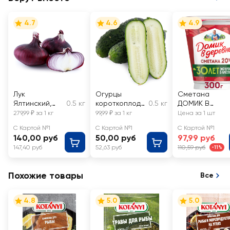
4.7
4.6
4.9
Лук
Огурцы
Сметана
Ялтинский,
0.5 кг
короткоплодн
0.5 кг
ДОМИК В
весовой
ые грунтовые,
ДЕРЕВНЕ 20%,
279,99 ₽ за 1 кг
99,99 ₽ за 1 кг
Цена за 1 шт
весовые
без змж
С Картой №1
С Картой №1
С Картой №1
140,00 руб
50,00 руб
97,99 руб
147,40 руб
52,63 руб
110,59 руб
-11%
Похожие товары
Все
4.8
5.0
5.0