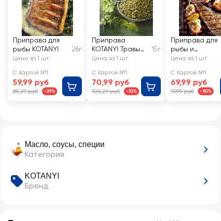
Приправа для
Приправа
Приправа для
рыбы KOTANYI
26г
KOTANYI Травы
15г
рыбы и
для рыбы
морепродукто
Цена за 1 шт
Цена за 1 шт
Цена за 1 шт
на углях
С Картой №1
С Картой №1
С Картой №1
KOTANYI
59,99 руб
70,99 руб
69,99 руб
85,29 руб
105,29 руб
99,99 руб
-29%
-32%
-30%
Масло, соусы, специи
Категория
KOTANYI
Бренд