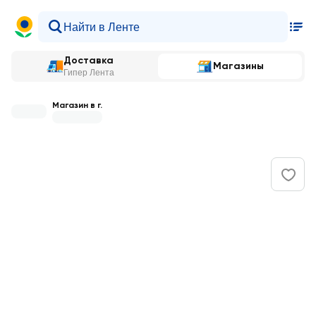
Доставка
Магазины
Гипер Лента
Магазин в г.