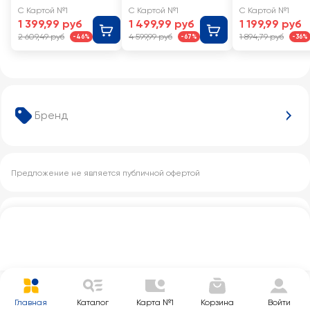
Dry Junior 5 11–
Newborn 1 2–
С Картой №1
С Картой №1
С Картой №1
16кг
5кг
1 399,99 руб
1 499,99 руб
1 199,99 руб
2 609,49 руб
4 599,99 руб
1 894,79 руб
-46%
-67%
-36%
Бренд
Предложение не является публичной офертой
Другие категории с этим товаром
Главная
Каталог
Карта №1
Корзина
Войти