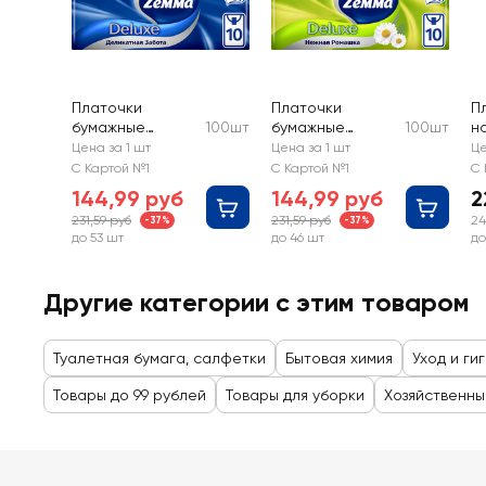
Платочки
Платочки
П
бумажные
100шт
бумажные
100шт
н
носовые ZEMMA
носовые ZEMMA
D
Цена за 1 шт
Цена за 1 шт
Це
Деликатная
Deluxe Нежная
С Картой №1
С Картой №1
С 
Забота 3 слоя
ромашка 3 слоя
144,99 руб
144,99 руб
2
231,59 руб
231,59 руб
24
-37%
-37%
до 53 шт
до 46 шт
до
Другие категории с этим товаром
Туалетная бумага, салфетки
Бытовая химия
Уход и ги
Товары до 99 рублей
Товары для уборки
Хозяйственны