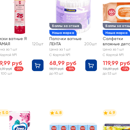
Баллы за отзыв
Баллы за отз
Наша марка
Наша марка
иски ватные Я
Палочки ватные
Салфетки
АМАЯ
120шт
ЛЕНТА
200шт
влажные дет
365 ДНЕЙ
на за 1 шт
Цена за 1 шт
Цена за 1 шт
Антибактери
Картой №1
С Картой №1
С Картой №1
ые
9,99 руб
68,99 руб
119,99 руб
6,39 руб
98,99 руб
136,89 руб
-20%
-30%
-12%
 100 шт
до 93 шт
до 53 шт
5.0
4.8
4.9