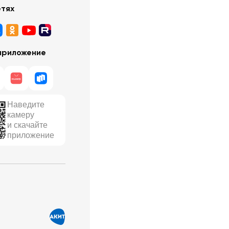
етях
приложение
Наведите
камеру
и скачайте
приложение