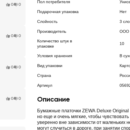
Пол потребителя
Унис
0
0
Подарочная упаковка
Нет
Слойность
3 сло
Производитель
ООО 
0
0
Количество штук в
10
упаковке
м
Условия хранения
В сух
Вид упаковки
Карт
0
0
Страна
Росс
Артикул
0569
Описание
0
0
Бумажные платочки ZEWA Deluxe Original 
но еще и очень мягкие, чтобы чувствовать
уверенно вне зависимости от маленьких н
могут случиться в дороге, при занятии спо