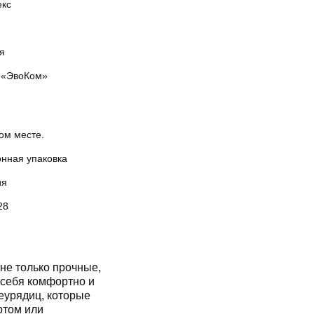
екс
я
«ЭвоКом»
ом месте.
онная упаковка
ия
28
не только прочные,
 себя комфортно и
еурядиц, которые
ртом или