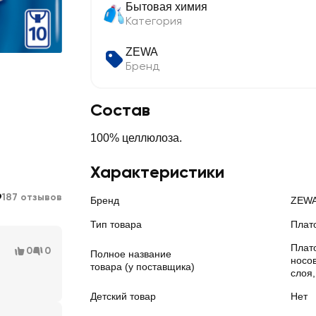
Бытовая химия
Категория
ZEWA
Бренд
Состав
100% целлюлоза.
Характеристики
9
187 отзывов
Бренд
ZEW
Тип товара
Плат
Плат
0
0
Полное название
носо
товара (у поставщика)
слоя,
Детский товар
Нет