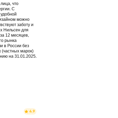
лица, что
ргии. С
 удобной
дизайном можно
вствуют заботу и
х Нильсен для
за 12 месяцев,
го рынка
и в России без
 (частных марок)
нию на 31.01.2025.
4.9