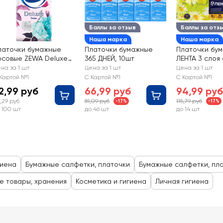
Баллы за отзыв
Баллы за отз
Наша марка
Наша марка
латочки бумажные
Платочки бумажные
Платочки бу
осовые ZEWA Deluxe
365 ДНЕЙ, 10шт
ЛЕНТА 3 слоя 
esign 3-слоя
ароматом ро
на за 1 шт
Цена за 1 шт
Цена за 1 шт
10x10шт
Картой №1
С Картой №1
С Картой №1
2,99 руб
66,99 руб
94,99 руб
,29 руб
81,09 руб
115,79 руб
-17%
-17%
 100 шт
до 46 шт
до 14 шт
гиена
Бумажные салфетки, платочки
Бумажные салфетки, пл
е товары, хранения
Косметика и гигиена
Личная гигиена