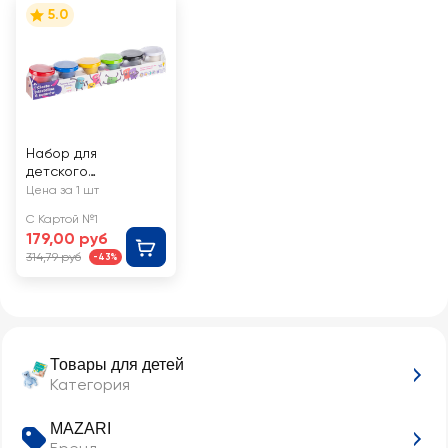
5.0
Набор для
детского
творчества GENIO
Цена за 1 шт
KIDS Тесто-
С Картой №1
пластилин 6 цветов
179,00 руб
314,79 руб
-43%
Товары для детей
Категория
MAZARI