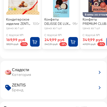
Баллы за отзы
Кондитерское
Конфеты
Конфеты
изделие ZENTIS
100г
DELISSE DE LUXE
98г
PREMIUM CLUB
Марципановая
Марципановые
марципановые
Цена за 1 шт
Цена за 1 шт
Цена за 1 шт
картошка
классические
с вишневой
С Картой №1
С Картой №1
С Картой №1
Центис
начинкой и
169,99 руб
249,99 руб
349,99 руб
коньяком
189,99 руб
347,39 руб
499,99 руб
-10%
-28%
-30%
Сладости
Категория
ZENTIS
Бренд