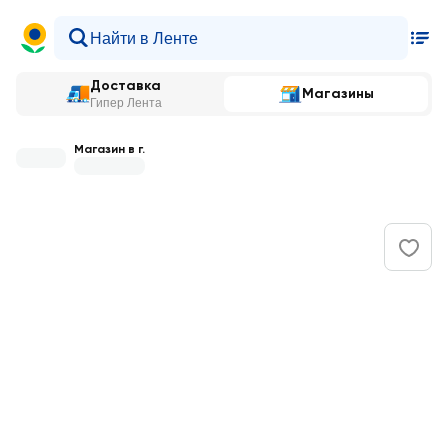
Доставка
Магазины
Гипер Лента
Магазин в г.