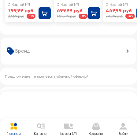
AHMAD TEA
Royal Tea
Ассорти
С Картой №1
С Картой №1
С Картой №1
Four Seasons
Collection
799,99 руб
699,99 руб
469,99 руб
15 вкусов
Ассорти
899,99 руб
1 015,79 руб
778,94 руб
-11%
-31%
-39%
Бренд
Предложение не является публичной офертой
Другие категории с этим товаром
Главная
Каталог
Карта №1
Корзина
Войти