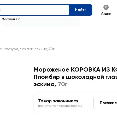
Найти
Акции
Магазин в г.
лазури, без змж, эскимо, 70г
Мороженое КОРОВКА ИЗ 
Пломбир в шоколадной глаз
эскимо
,
70г
Товар закончился
Похожие
посмотрите похожие товары