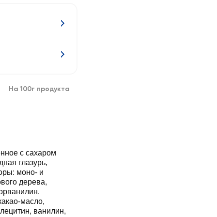
На 100г продукта
енное с сахаром
дная глазурь,
оры: моно- и
вого дерева,
торванилин.
какао-масло,
лецитин, ванилин,