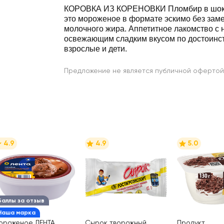
КОРОВКА ИЗ КОРЕНОВКИ Пломбир в шоко
это мороженое в формате эскимо без зам
молочного жира. Аппетитное лакомство с 
освежающим сладким вкусом по достоинс
взрослые и дети.
Предложение не является публичной офертой
4.9
4.9
5.0
Баллы за отзыв
Наша марка
ороженое ЛЕНТА
Сырок творожный
Продукт