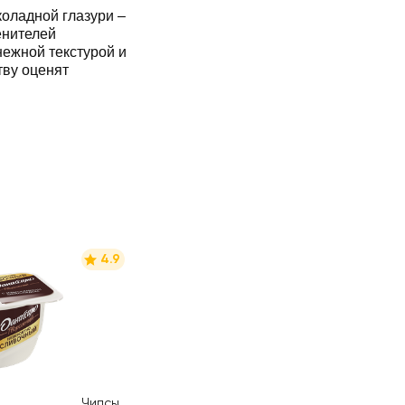
ладной глазури –
енителей
нежной текстурой и
тву оценят
4.9
Чипсы