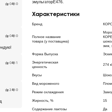
эмульгаторЕ476.
0
0
Характеристики
Бренд
КОРО
Моро
0
0
Полное название
КОРЕ
товара (у поставщика)
шокол
змж, 
ендую!
Форма Выпуска
Эски
Энергетическая
0
1
274 к
ценность
Вкусы
Шоко
Вид мороженого
Плом
2
0
Режим охлаждения
Замо
Жирность, %
15
д
Содержание лактозы
Да