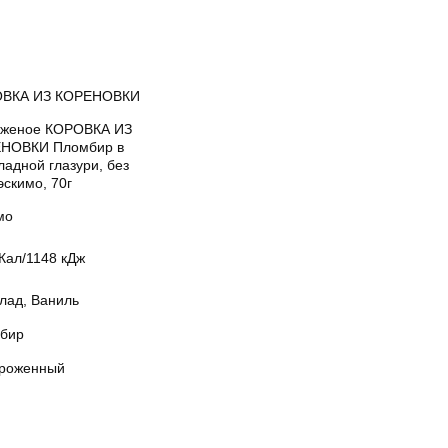
ВКА ИЗ КОРЕНОВКИ
женое КОРОВКА ИЗ
НОВКИ Пломбир в
адной глазури, без
эскимо, 70г
мо
Кал/1148 кДж
лад, Ваниль
бир
роженный