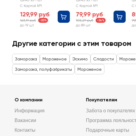
Цена за 1 шт
Цена за 1 шт
Це
Пломбир ванильный
Пломбир
П
С Картой №1
С Картой №1
С 
в молочном
шоколадный в
ш
129,99 руб
79,99 руб
8
бельгийском
шоколадной
з
163,19 руб
105,29 руб
99
-20%
-24%
шоколаде 15%, без
глазури с какао-
с
до 19 шт
до 89 шт
до
змж, эскимо
крупкой 15%, без
змж, эскимо
Другие категории с этим товаром
Заморозка
Мороженое
Эскимо
Сладости
Мороже
Заморозка, полуфабрикаты
Мороженое
О компании
Покупателям
Информация
Забота о покупателях
Вакансии
Программа лояльнос
Контакты
Подарочные карты