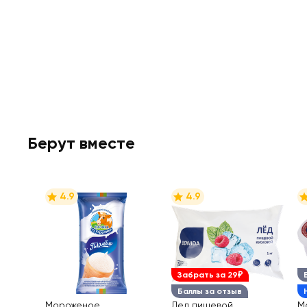
Берут вместе
4.9
4.9
Забрать за 29₽
Баллы за отзыв
Мороженое
Лед пищевой
М