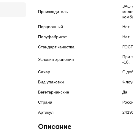
ЗАО 
Производитель
моло
комб
Порционный
Нет
Полуфабрикат
Нет
Стандарт качества
ГОС
При т
Условия хранения
-18.
Сахар
С до
Вид упаковки
Флоу
Вегетарианские
Да
Страна
Росс
Артикул
2419
Описание