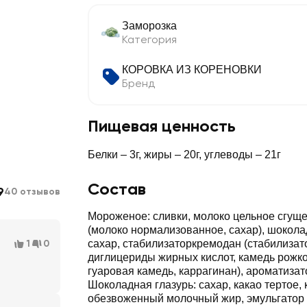
Заморозка
Категория
КОРОВКА ИЗ КОРЕНОВКИ
Бренд
Пищевая ценность
Белки – 3г, жиры – 20г, углеводы – 21г
Состав
9
40 отзывов
Мороженое: сливки, молоко цельное сгущ
(молоко нормализованное, сахар), шокола
1
0
сахар, стабилизаторкремодан (стабилизат
диглицериды жирных кислот, камедь рожко
гуаровая камедь, каррагинан), ароматиза
Шоколадная глазурь: сахар, какао тертое, 
обезвоженный молочный жир, эмульгатор 