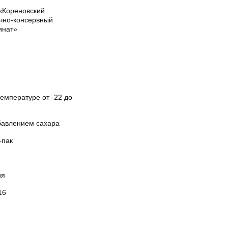
«Кореновский
чно-консервный
инат»
Т
емпературе от -22 до
бавлением сахара
-пак
ия
16