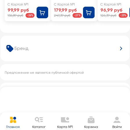
3,2%, без змж
ЛЕБЕДЯНЬМОЛ
С Картой №1
С Картой №1
С Картой №1
ОКО 3,2%, без
99,99 руб
179,99 руб
96,99 руб
змж
136,89 руб
247,39 руб
126,39 руб
-26%
-27%
-23%
Бренд
Предложение не является публичной офертой
Другие категории с этим товаром
Главная
Каталог
Карта №1
Корзина
Войти