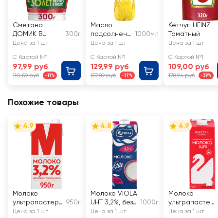
Сметана
Масло
Кетчуп HEINZ
ДОМИК В
300г
подсолнечн
1000мл
Томатный
ДЕРЕВНЕ 20%,
ое ОЛЕЙНА
Цена за 1 шт
Цена за 1 шт
Цена за 1 шт
без змж
рафинирова
С Картой №1
С Картой №1
С Картой №1
нное
97,99 руб
129,99 руб
109,00 руб
дезодориро
110,59 руб
157,89 руб
178,94 руб
-11%
-17%
-39%
ванное 1-й
сорт
Похожие товары
4.9
4.8
4.9
Молоко
Молоко VIOLA
Молоко
ультрапастери
950г
UHT 3,2%, без
1000г
ультрапастер
зованное М
змж
изованное
Цена за 1 шт
Цена за 1 шт
Цена за 1 шт