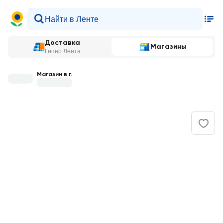
Доставка
Магазины
Гипер Лента
Магазин в г.