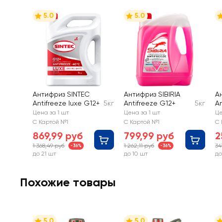
5.0
5.0
Антифриз SINTEC
Антифриз SIBIRIA
А
Antifreeze luxe G12+
5кг
Antifreeze G12+
5кг
An
Цена за 1 шт
Цена за 1 шт
Це
С Картой №1
С Картой №1
С 
869,99 руб
799,99 руб
2
1 368,49 руб
1 262,11 руб
34
-36%
-36%
до 21 шт
до 10 шт
до
Похожие товары
5.0
5.0