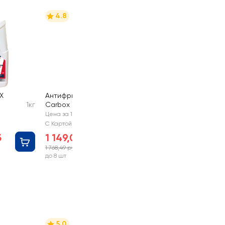
4.8
X
Антифриз FELIX
1кг
Carbox красный
5кг
Цена за 1 шт
С Картой №1
б
1 149,00 руб
1 768,49 руб
-35%
до 8 шт
5.0