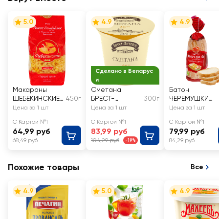
5.0
4.9
4.9
Сделано в Беларус
и
Макароны
Сметана
Батон
ШЕБЕКИНСКИЕ
450г
БРЕСТ-
300г
ЧЕРЕМУШКИ
Рожок
ЛИТОВСК 20%,
Нарезной
Цена за 1 шт
Цена за 1 шт
Цена за 1 шт
полубублик
без змж
С Картой №1
С Картой №1
С Картой №1
группа, А
64,99 руб
83,99 руб
79,99 руб
высший сорт
68,49 руб
104,29 руб
84,29 руб
-19%
Похожие товары
Все
4.9
5.0
4.9