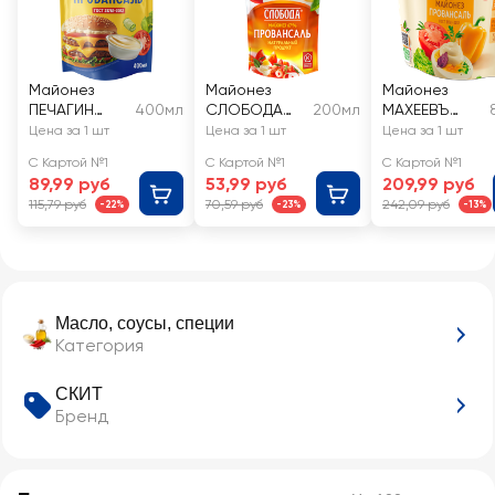
Майонез
Майонез
Майонез
ПЕЧАГИН
400мл
СЛОБОДА
200мл
МАХЕЕВЪ
Провансаль
Провансаль
Провансаль
Цена за 1 шт
Цена за 1 шт
Цена за 1 шт
67%
67%
50,5%
С Картой №1
С Картой №1
С Картой №1
89,99 руб
53,99 руб
209,99 руб
115,79 руб
70,59 руб
242,09 руб
-22%
-23%
-13%
Масло, соусы, специи
Категория
СКИТ
Бренд