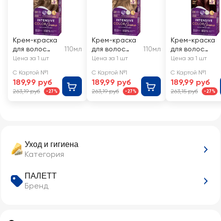
Крем-краска
Крем-краска
Крем-краска
для волос
110мл
для волос
110мл
для волос
ПАЛЕТТ
ПАЛЕТТ
ПАЛЕТТ
Цена за 1 шт
Цена за 1 шт
Цена за 1 шт
Интенсивный
Интенсивный
Интенсивный
С Картой №1
С Картой №1
С Картой №1
цвет 7–0
цвет 8–0 (N7)
цвет 4–88
189,99 руб
189,99 руб
189,99 руб
Средне-
Русый
Красный
263,19 руб
263,19 руб
263,15 руб
-27%
-27%
-27%
русый
гранат
Уход и гигиена
Категория
ПАЛЕТТ
Бренд