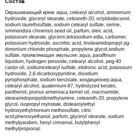
Состав
Окрашивающий крем: aqua, cetearyl alcohol, ammonium
hydroxide, glyceryl stearate, ceteareth-20, octyldodecanol,
sodium laurethsulfate, sodium cetearyl sulfate, serine,
simmondsia chinensis seed oil, parfum, oleic acid,
potassium stearate, glycerin,tetrasodium edta, carbomer,
potassium hydroxide, ascorbic acid, linoleamidopropyl pg-
dimonium chloride phosphate, propylene glycol,sodium
sulfate, проявляющая эмульсия: aqua, paraffinum
liquidum, hydrogen peroxide, cetearyl alcohol, peg-40
castor oil, sodiumcetearyl sulfate, etidronic acid, potassium
hydroxide, 2,6-dicarboxypyridine, disodium
pyrophosphate, sodium benzoate, кондиционер:aqua,
cetearyl alcohol, quaternium-87, hydrolyzed keratin,
panthenol, prunus armeniaca kernel oil, niacinamide,
stearamidopropyldimethylamine, ceteareth-20, propylene
glycol, isopropyl myristate, distearoylethyl
hydroxyethylmonium methosulfate, citric
acid,phenoxyethanol, parfum, glyceryl stearate, sodium
methylparaben, hexyl cinnamal, butylphenyl
methylpropional.