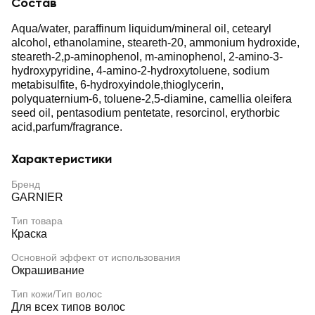
Состав
Aqua/water, paraffinum liquidum/mineral oil, cetearyl
alcohol, ethanolamine, steareth-20, ammonium hydroxide,
steareth-2,p-aminophenol, m-aminophenol, 2-amino-3-
hydroxypyridine, 4-amino-2-hydroxytoluene, sodium
metabisulfite, 6-hydroxyindole,thioglycerin,
polyquaternium-6, toluene-2,5-diamine, camellia oleifera
seed oil, pentasodium pentetate, resorcinol, erythorbic
acid,parfum/fragrance.
Характеристики
Бренд
GARNIER
Тип товара
Краска
Основной эффект от использования
Окрашивание
Тип кожи/Тип волос
Для всех типов волос