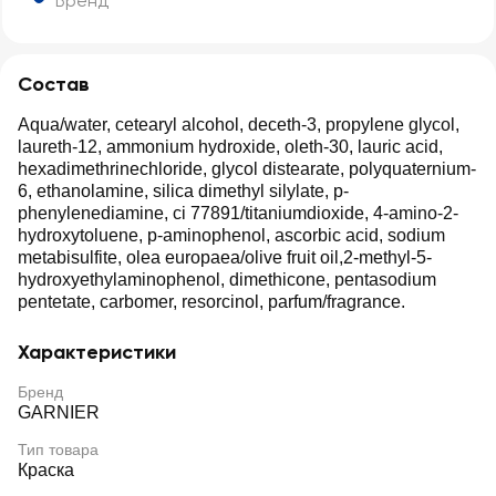
Бренд
Состав
Aqua/water, cetearyl alcohol, deceth-3, propylene glycol,
laureth-12, ammonium hydroxide, oleth-30, lauric acid,
hexadimethrinechloride, glycol distearate, polyquaternium-
6, ethanolamine, silica dimethyl silylate, p-
phenylenediamine, ci 77891/titaniumdioxide, 4-amino-2-
hydroxytoluene, p-aminophenol, ascorbic acid, sodium
metabisulfite, olea europaea/olive fruit oil,2-methyl-5-
hydroxyethylaminophenol, dimethicone, pentasodium
pentetate, carbomer, resorcinol, parfum/fragrance.
Характеристики
Бренд
GARNIER
Тип товара
Краска