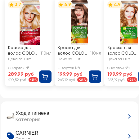
3.7
4.9
4.9
Краска для
Краска для
Краска для
волос COLOR
110мл
волос COLOR
110мл
волос COLOR
SENSATION
NATURALS 6.25
NATURALS 8.1
Цена за 1 шт
Цена за 1 шт
Цена за 1 шт
10.21
Шоколад, c 3
Песчаный
С Картой №1
С Картой №1
С Картой №1
Перламутров
маслами
берег, с 3
289,99 руб
199,99 руб
199,99 руб
ый шелк
маслами
410,52 руб
263,19 руб
263,19 руб
-29%
-24%
-24%
Уход и гигиена
Категория
GARNIER