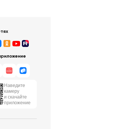
етях
приложение
Наведите
камеру
и скачайте
приложение