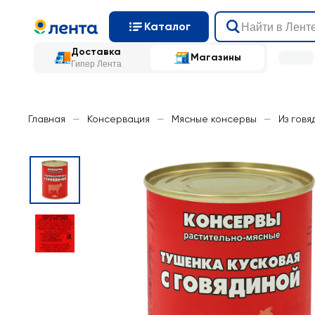
Каталог
Доставка
Магазины
Гипер Лента
Главная
—
Консервация
—
Мясные консервы
—
Из говя