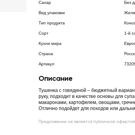
Сахар
Без 
Вид упаковки
Желе
Тип продукта
Конс
Сорт
1-й с
Кухни мира
Евро
Страна
Росс
Артикул
7320
Описание
Тушенка с говядиной – бюджетный вариан
руку, подходит в качестве основы для супа, сочетается с
макаронами, картофелем, овощами, гречневой кашей.
Отлично подойдет для походов или дальни
Предложение не является публичной офертой