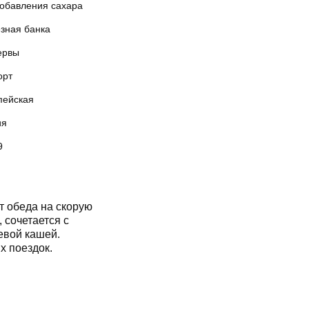
добавления сахара
зная банка
ервы
орт
пейская
ия
9
т обеда на скорую
х поездок.