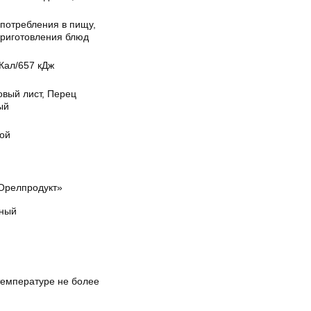
употребления в пищу,
приготовления блюд
Кал/657 кДж
овый лист, Перец
ый
ой
Орелпродукт»
ный
температуре не более