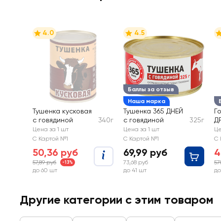
4.0
4.5
Баллы за отзыв
Наша марка
Тушенка кусковая
Тушенка 365 ДНЕЙ
Г
с говядиной
340г
с говядиной
325г
Д
Цена за 1 шт
Цена за 1 шт
Це
С Картой №1
С Картой №1
С 
50,36 руб
69,99 руб
4
57,89 руб
73,68 руб
57
-13%
до 60 шт
до 41 шт
до
Другие категории с этим товаром