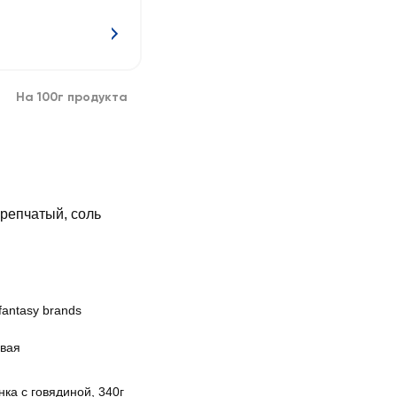
На 100г продукта
 репчатый, соль
antasy brands
овая
ка с говядиной, 340г