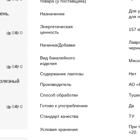
товара (у поставщика)
Для 
ень.
Назначение
для 
Энергетическая
157 к
ценность
0
0
Лавр
Начинка/Добавки
черн
Вид бакалейного
Мясн
изделия
0
0
Содержание лактозы
Нет
полезный
Производитель
АО «
Способ обработки
Туше
Готово к употреблению
Да
0
0
Стандарт качества
ТУ
При 
Условия хранения
+20.