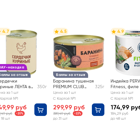
4.7
4.5
4.9
ВАУ-находка
Баллы за отзыв
Баллы за отзыв
ердечки
Баранина тушеная
Индейка PER
уриные ЛЕНТА в
350г
PREMIUM CLUB
325г
Fitness, филе
еле
высший сорт
собственном 
на за 1 шт
Цена за 1 шт
Цена за 1 шт
Картой №1
С Картой №1
С Картой №1
49,99 руб
299,99 руб
174,99 ру
9,49 руб
389,49 руб
184,29 руб
-20%
-22%
 18 шт
до 31 шт
до 48 шт