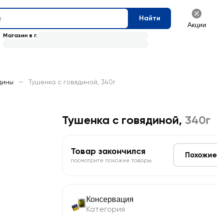
Найти
Акции
Магазин в г.
дины
—
Тушенка с говядиной, 340г
Тушенка с говядиной
,
340г
Товар закончился
Похожие
посмотрите похожие товары
Консервация
Категория