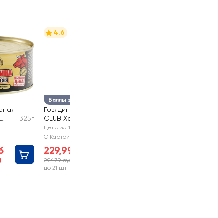
4.6
Баллы за отзыв
еная
Говядина PREMIUM
325г
CLUB Халяль
325г
Цена за 1 шт
С Картой №1
б
229,99 руб
294,79 руб
-21%
до 21 шт