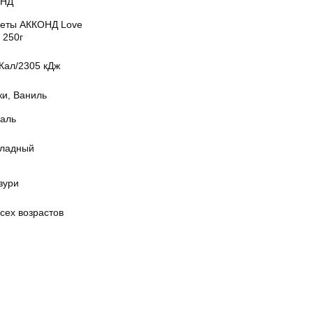
ОНД
еты АККОНД Love
, 250г
Кал/2305 кДж
ки, Ваниль
аль
ладный
зури
сех возрастов