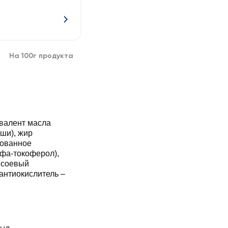
На 100г продукта
ивалент масла
ши), жир
рованное
ьфа-токоферол),
 соевый
антиокислитель –