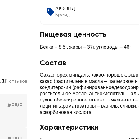
АККОНД
Бренд
Пищевая ценность
Белки – 8,5г, жиры – 37г, углеводы – 46г
Состав
Сахар, орех миндаль, какао-порошок, экв
.3
11 отзывов
какао (растительные масла – пальмовое и 
кондитерский (рафинированноедезодори
растительное масло, антиокислитель – ал
сухое обезжиренное молоко, эмульгатор –
0
0
лецитин,ароматизаторы – ваниль, сливки, 
аскорбиновая кислота.
Характеристики
0
0