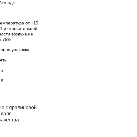
Акконд»
Т
температуре от +15
1 и относительной
ости воздуха не
е 75%.
онная упаковка
еты
ия
19
ые с пралиновой
ндаля.
ачества.