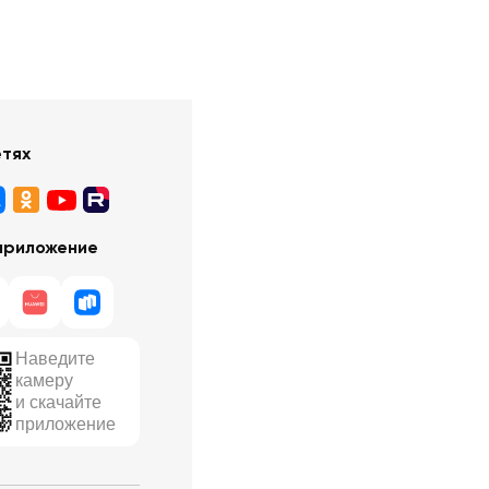
етях
приложение
Наведите
камеру
и скачайте
приложение