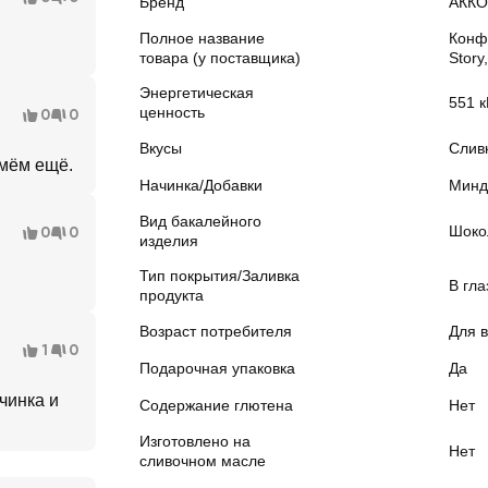
Бренд
АКК
Полное название
Конф
товара (у поставщика)
Story
Энергетическая
551 к
ценность
0
0
Вкусы
Слив
ьмём ещё.
Начинка/Добавки
Минд
Вид бакалейного
Шоко
0
0
изделия
Тип покрытия/Заливка
В гла
продукта
Возраст потребителя
Для в
1
0
Подарочная упаковка
Да
чинка и
Содержание глютена
Нет
Изготовлено на
Нет
сливочном масле