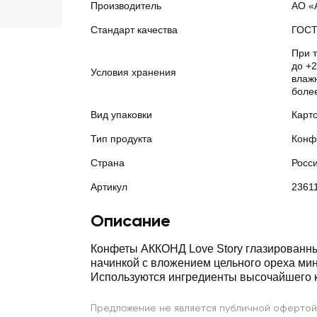
Производитель
АО «
Стандарт качества
ГОС
При 
до +2
Условия хранения
влажн
боле
Вид упаковки
Карт
Тип продукта
Конф
Страна
Росс
Артикул
2361
Описание
Конфеты АККОНД Love Story глазированн
начинкой с вложением цельного ореха ми
Используются ингредиенты высочайшего к
Предложение не является публичной офертой