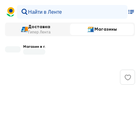
Доставка
Магазины
Гипер Лента
Магазин в г.