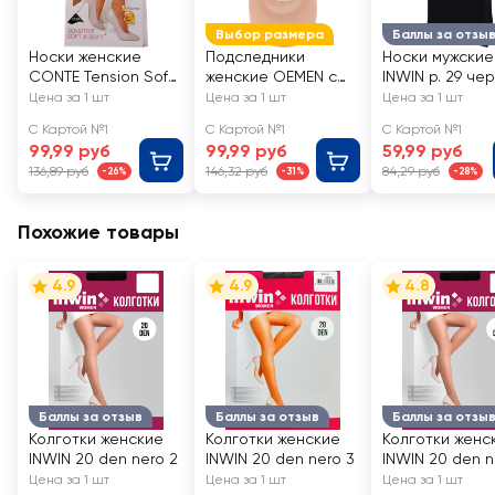
Выбор размера
Баллы за отзы
Носки женские
Подследники
Носки мужские
CONTE Tension Soft
женские OEMEN с
INWIN р. 29 че
40 den, natural, Арт.
силиконовой
Арт. BMS02-01
Цена за 1 шт
Цена за 1 шт
Цена за 1 шт
8С-7 СП/14С-55СП
вставкой на пятке,
С Картой №1
С Картой №1
С Картой №1
бежевые, Арт.
99,99 руб
99,99 руб
59,99 руб
KP006
136,89 руб
146,32 руб
84,29 руб
-26%
-31%
-28%
Похожие товары
4.9
4.9
4.8
Баллы за отзыв
Баллы за отзыв
Баллы за отзы
Колготки женские
Колготки женские
Колготки женс
INWIN 20 den nero 2
INWIN 20 den nero 3
INWIN 20 den n
Цена за 1 шт
Цена за 1 шт
Цена за 1 шт