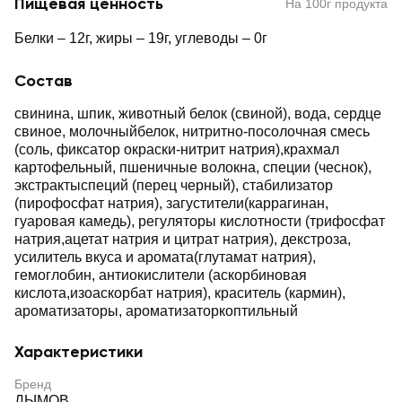
Пищевая ценность
На 100г продукта
Белки – 12г, жиры – 19г, углеводы – 0г
Состав
свинина, шпик, животный белок (свиной), вода, сердце
свиное, молочныйбелок, нитритно-посолочная смесь
(соль, фиксатор окраски-нитрит натрия),крахмал
картофельный, пшеничные волокна, специи (чеснок),
экстрактыспеций (перец черный), стабилизатор
(пирофосфат натрия), загустители(каррагинан,
гуаровая камедь), регуляторы кислотности (трифосфат
натрия,ацетат натрия и цитрат натрия), декстроза,
усилитель вкуса и аромата(глутамат натрия),
гемоглобин, антиокислители (аскорбиновая
кислота,изоаскорбат натрия), краситель (кармин),
ароматизаторы, ароматизаторкоптильный
Характеристики
Бренд
ДЫМОВ