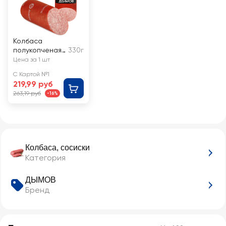
Колбаса
полукопченая
330г
ДЫМОВ
Цена за 1 шт
Салями
С Картой №1
Венская со
219,99 руб
срезом
263,19 руб
-16%
Колбаса, сосиски
Категория
ДЫМОВ
Бренд