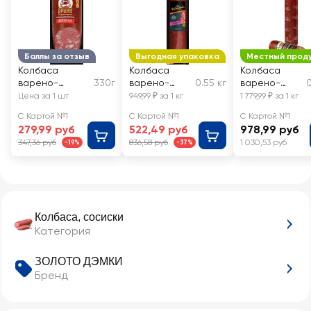
Баллы за отзыв
Выгодная упаковка
Местный прод
Колбаса
Колбаса
Колбаса
варено-
330г
варено-
0.55 кг
варено-
0
копченая
копченая
копченая
Цена за 1 шт
949,99 ₽ за 1 кг
1 779,99 ₽ за 1 кг
ДРУЖЕ
ЧЕРКИЗОВО
РУБЛЕВСКИЕ
С Картой №1
С Картой №1
С Картой №1
Московская
ПРЕМИУМ
КОЛБАСЫ
279,99 руб
522,49 руб
978,99 руб
ГОСТ
Московская
Московская,
347,36 руб
836,58 руб
1 030,53 руб
-19%
-37%
ГОСТ,
весовая
весовая
Колбаса, сосиски
Категория
ЗОЛОТО ДЭМКИ
Бренд