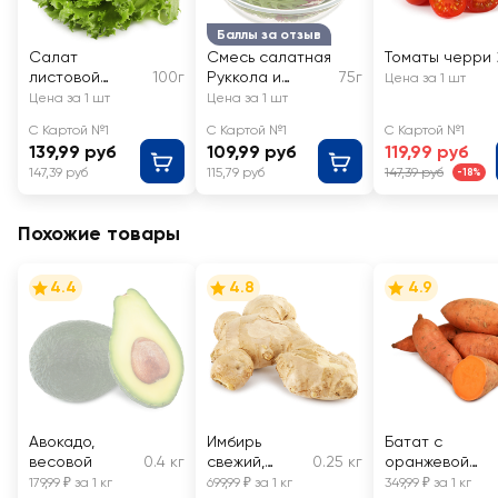
Баллы за отзыв
Салат
Смесь салатная
Томаты черри
листовой
100г
Руккола и
75г
Цена за 1 шт
Фриллис
Радиччио
Цена за 1 шт
Цена за 1 шт
С Картой №1
С Картой №1
С Картой №1
139,99 руб
109,99 руб
119,99 руб
147,39 руб
115,79 руб
147,39 руб
-18%
Похожие товары
4.4
4.8
4.9
Авокадо,
Имбирь
Батат с
весовой
0.4 кг
свежий,
0.25 кг
оранжевой
весовой
мякотью,
179,99 ₽ за 1 кг
699,99 ₽ за 1 кг
349,99 ₽ за 1 кг