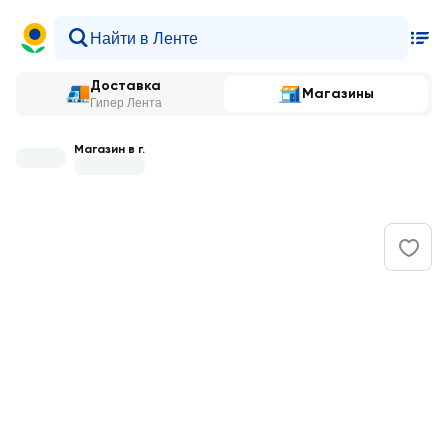
Доставка
Магазины
Гипер Лента
Магазин в г.