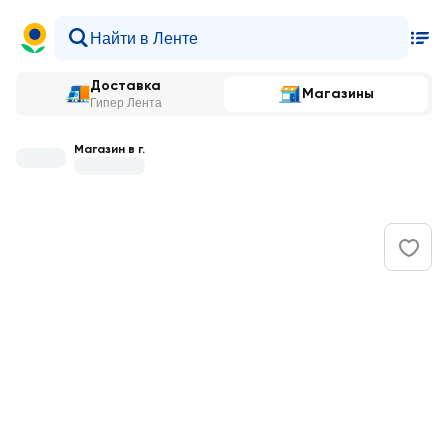
Доставка
Магазины
Гипер Лента
Магазин в г.