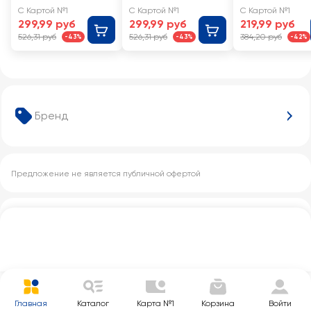
12 (LR6-HP12,
мАч, Арт. 14260
Alkaline АА
С Картой №1
С Картой №1
С Картой №1
пальчиковая
299,99 руб
299,99 руб
219,99 руб
АА 1,5В), Арт.
526,31 руб
526,31 руб
384,20 руб
-43%
-43%
-42%
5818
Бренд
Предложение не является публичной офертой
Другие категории с этим товаром
Главная
Каталог
Карта №1
Корзина
Войти