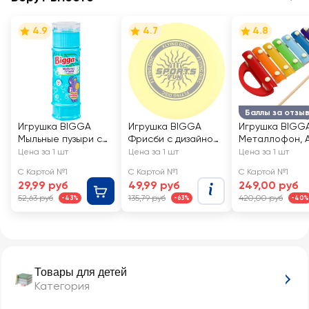
4.9
4.7
4.8
Баллы за отзы
Игрушка BIGGA
Игрушка BIGGA
Игрушка BIGG
Мыльные пузыри с
Фрисби с дизайном
Металлофон, А
лабиринтом на
23см
YJ080250122
Цена за 1 шт
Цена за 1 шт
Цена за 1 шт
крышке, 55мл, Арт.
С Картой №1
С Картой №1
С Картой №1
BB258
29,99 руб
49,99 руб
249,00 руб
52,63 руб
135,79 руб
420,00 руб
-43%
-63%
-40%
Товары для детей
Категория