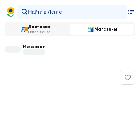
Доставка
Магазины
Гипер Лента
Магазин в г.