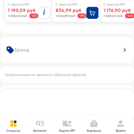
иммунитета и
С Картой №1
С Картой №1
С Картой №1
развития мозга
1 190,59 руб
834,99 руб
1 176,90 руб
NAN 4 Optipro,
1 368,49 руб
1 036,89 руб
1 368,49 руб
-12%
-19%
-14%
с 18 месяцев
Бренд
Предложение не является публичной офертой
Другие категории с этим товаром
Главная
Каталог
Карта №1
Корзина
Войти