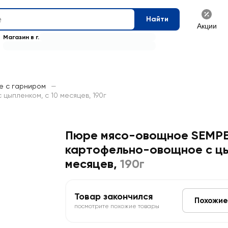
Найти
Акции
Магазин в г.
е с гарниром
—
ыпленком, с 10 месяцев, 190г
Пюре мясо-овощное SEMPE
картофельно-овощное с цы
месяцев
,
190г
Товар закончился
Похожие
посмотрите похожие товары