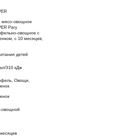
PER
 мясо-овощное
ER Рагу
офельно-овощное с
енком, с 10 месяцев,
питания детей
ал/310 кДж
офель, Овощи,
енок
енок
-овощной
 месяцев