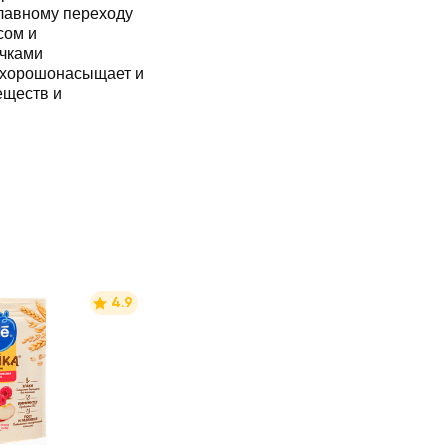
сом и
очками
4.9