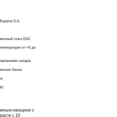
Espana S.A.
женный союз EAC
температуре от +0 до
бавлением сахара
лянная банка
ия
90
ельно-овощное с