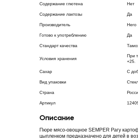
Содержание глютена
Нет
Содержание лактозы
Да
Производитель
Hero 
Готово к употреблению
Да
Стандарт качества
Тамо
При 
Условия хранения
+25.
Сахар
С до
Вид упаковки
Стек
Страна
Росс
Артикул
1240
Описание
Пюре мясо-овощное SEMPER Рагу картоф
цыпленком предназначено для детей в возрасте с 10