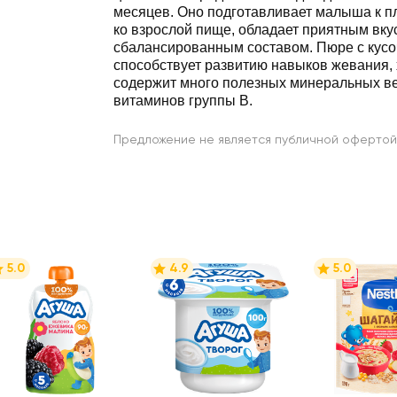
месяцев. Оно подготавливает малыша к плавному переходу
ко взрослой пище, обладает приятным вку
сбалансированным составом. Пюре с кус
способствует развитию навыков жевания, хорошонасыщает и
содержит много полезных минеральных веществ и
витаминов группы В.
Предложение не является публичной офертой
5.0
4.9
5.0