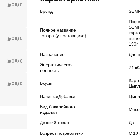
0
0
Бренд
SEM
Пюре
SEMP
Полное название
карт
товара (у поставщика)
0
0
цыпл
190г
Назначение
Для 
0
0
Энергетическая
74 кК
ценность
Карт
Вкусы
0
0
Цыпл
Начинка/Добавки
Цыпл
Вид бакалейного
Мясо
изделия
Детский товар
Да
Возраст потребителя
С 10