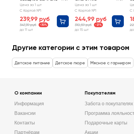
Овощи с кроликом
Болоньезе, с 12
Т
Цена за 1 шт
Цена за 1 шт
Це
в сливочном соусе,
месяцев
го
С Картой №1
С Картой №1
С 
с 8 месяцев
м
239,99 руб
244,99 руб
1
347,39 руб
310,59 руб
22
-30%
-21%
до 11 шт
до 15 шт
до
Другие категории с этим товаром
Детское питание
Детское пюре
Мясное с гарниром
О компании
Покупателям
Информация
Забота о покупателях
Вакансии
Программа лояльнос
Контакты
Подарочные карты
Партнёрам
Акции