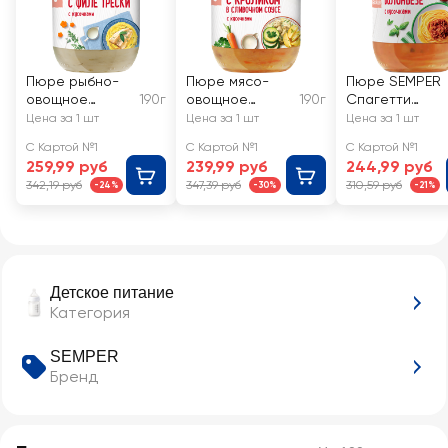
Пюре рыбно-
Пюре мясо-
Пюре SEMPER
овощное
190г
овощное
190г
Спагетти
SEMPER
SEMPER Овощи
Болоньезе, с 12
Цена за 1 шт
Цена за 1 шт
Цена за 1 шт
Овощное с
с кроликом в
месяцев
С Картой №1
С Картой №1
С Картой №1
филе трески, с
сливочном
259,99 руб
239,99 руб
244,99 руб
9 месяцев
соусе, с 8
342,19 руб
347,39 руб
310,59 руб
-24%
-30%
-21%
месяцев
Детское питание
Категория
SEMPER
Бренд