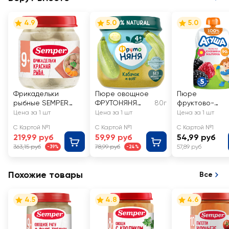
4.9
5.0
5.0
Фрикадельки
Пюре овощное
Пюре
рыбные SEMPER
ФРУТОНЯНЯ
80г
фруктово-
Красная рыба, с 9
Кабачок, с 4
ягодное
Цена за 1 шт
Цена за 1 шт
Цена за 1 шт
месяцев, 100г
месяцев
детское АГУШ
С Картой №1
С Картой №1
С Картой №1
Яблоко, ежевик
219,99 руб
59,99 руб
54,99 руб
малина, с 5
363,15 руб
78,99 руб
57,89 руб
-39%
-24%
месяцев
Похожие товары
Все
4.5
4.8
4.6