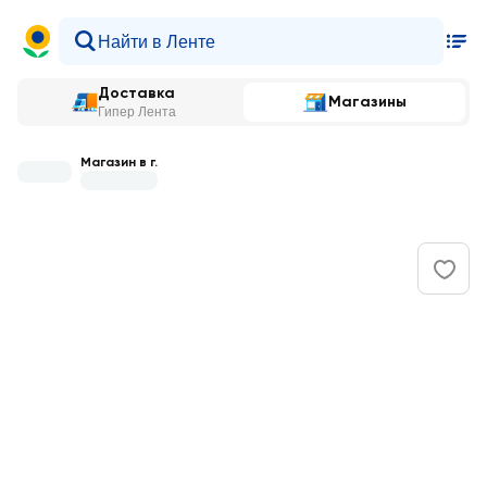
Доставка
Магазины
Гипер Лента
Магазин в г.