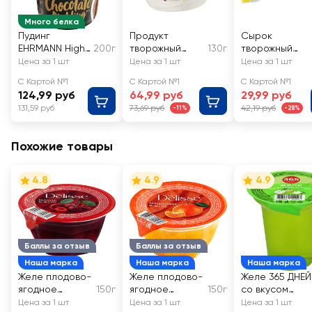
Много белка
Пудинг
Продукт
Сырок
EHRMANN High
200г
творожный
130г
творожный
Protein
ДАНИССИМО
глазированны
Цена за 1 шт
Цена за 1 шт
Цена за 1 шт
обогащенный
Браво с
РОСТАГРОЭК
С Картой №1
С Картой №1
С Картой №1
белком со
изысканным
ОРТ с варено
124,99 руб
64,99 руб
29,99 руб
вкусом
шоколадом
сгущенкой 15%,
131,59 руб
73,69 руб
42,19 руб
-11%
-28%
шоколада 1,5%
6,7%, без змж
змж
Похожие товары
4.8
4.9
4.9
Баллы за отзыв
Баллы за отзыв
Наша марка
Наша марка
Наша марка
Желе плодово-
Желе плодово-
Желе 365 ДНЕЙ
ягодное
150г
ягодное
150г
со вкусом
DELISSE Вишня
DELISSE
яблока
Цена за 1 шт
Цена за 1 шт
Цена за 1 шт