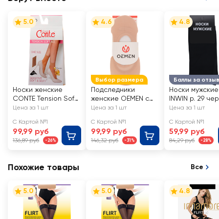
5.0
4.6
4.8
Выбор размера
Баллы за отзы
Носки женские
Подследники
Носки мужские
CONTE Tension Soft
женские OEMEN с
INWIN р. 29 че
40 den, natural, Арт.
силиконовой
Арт. BMS02-01
Цена за 1 шт
Цена за 1 шт
Цена за 1 шт
8С-7 СП/14С-55СП
вставкой на пятке,
С Картой №1
С Картой №1
С Картой №1
бежевые, Арт.
99,99 руб
99,99 руб
59,99 руб
KP006
136,89 руб
146,32 руб
84,29 руб
-26%
-31%
-28%
Похожие товары
Все
5.0
5.0
4.8