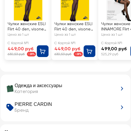
Чулки женские ESLI
Чулки женские ESLI
Чулки женские
Flirt 40 den, visone
Flirt 40 den, visone
INNAMORE Flirt
1/2, Арт. 8С-91СПЕ
3/4, Арт. 8С-91СПЕ
den nero 3
Цена за 1 шт
Цена за 1 шт
Цена за 1 шт
С Картой №1
С Картой №1
С Картой №1
449,00 руб
449,00 руб
499,00 руб
630,53 руб
630,53 руб
525,29 руб
-28%
-28%
Одежда и аксессуары
Категория
PIERRE CARDIN
Бренд