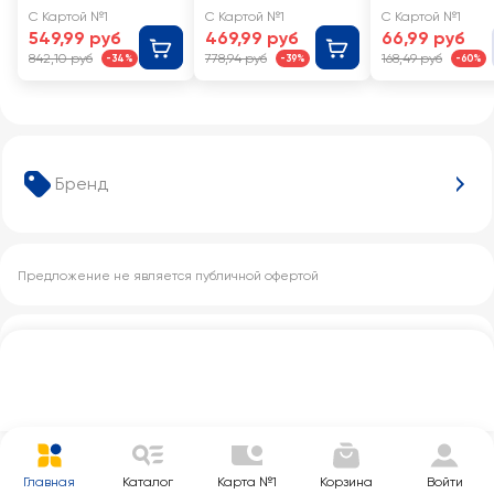
классика
Ассорти
Рождества
С Картой №1
С Картой №1
С Картой №1
ассорти
Снеговик,
549,99 руб
469,99 руб
66,99 руб
листовой
842,10 руб
778,94 руб
168,49 руб
-34%
-39%
-60%
Бренд
Предложение не является публичной офертой
Другие категории с этим товаром
Главная
Каталог
Карта №1
Корзина
Войти