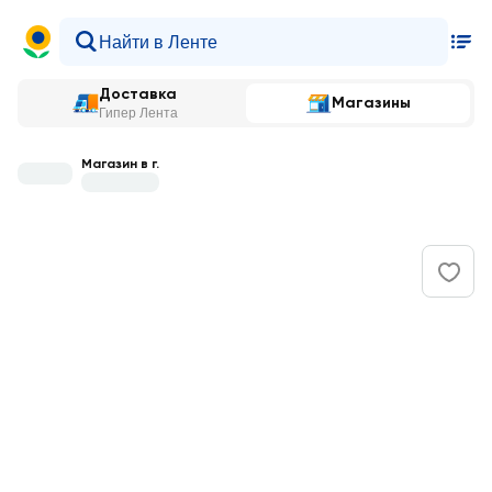
Доставка
Магазины
Гипер Лента
Магазин в г.