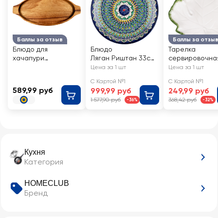
Баллы за отзыв
Баллы за отзы
Блюдо для
Блюдо
Тарелка
хачапури
Ляган Риштан 33см,
сервировочна
HOMECLUB Нино,
Арт. 111957
HOMECLUB Ли
Цена за 1 шт
Цена за 1 шт
12х30см, акация,
20см керамика
С Картой №1
С Картой №1
Арт. CAN1102
Арт. COS34
589,99 руб
999,99 руб
249,99 руб
1 577,90 руб
368,42 руб
-36%
-32%
Кухня
Категория
HOMECLUB
Бренд