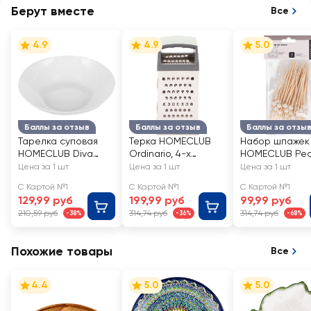
Берут вместе
Все
4.9
4.9
5.0
Баллы за отзыв
Баллы за отзыв
Баллы за отзы
Тарелка суповая
Терка HOMECLUB
Набор шпажек
HOMECLUB Diva
Ordinario, 4-х
HOMECLUB Pear
20см, стекло, Арт.
гранная,
бамбук, Арт. CP
Цена за 1 шт
Цена за 1 шт
Цена за 1 шт
NMQP80T
23x10x7,6см,
50шт
С Картой №1
С Картой №1
С Картой №1
нержавеющая
129,99 руб
199,99 руб
99,99 руб
сталь, пластик
210,59 руб
314,74 руб
314,74 руб
-38%
-36%
-68%
Похожие товары
Все
4.4
5.0
5.0