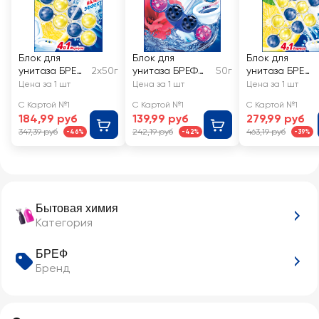
Блок для
Блок для
Блок для
унитаза БРЕФ
2х50г
унитаза БРЕФ
50г
унитаза БРЕФ
Сила-Актив
Color Aktiv
Сила-Актив
Цена за 1 шт
Цена за 1 шт
Цена за 1 шт
Лимонная
Цветочная
Лимонная
С Картой №1
С Картой №1
С Картой №1
свежесть,
Свежесть
свежесть,
184,99 руб
139,99 руб
279,99 руб
2x50г
3x50г
347,39 руб
242,19 руб
463,19 руб
-46%
-42%
-39%
Бытовая химия
Категория
БРЕФ
Бренд