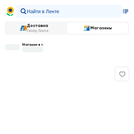
Доставка
Магазины
Гипер Лента
Магазин в г.