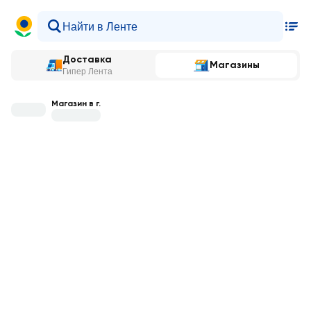
Доставка
Магазины
Гипер Лента
Магазин в г.