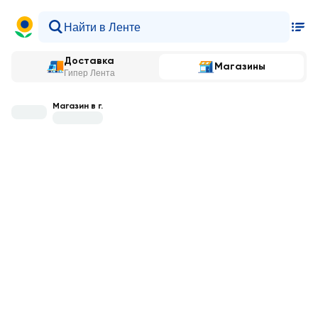
Доставка
Магазины
Гипер Лента
Магазин в г.