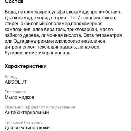
Состав
Вода, натрия лауретсульфат, кокамидопропилбетаин,
Дэа кокамид, хлорид натрия, Пэг-7 глицерилкокоат,
стирен акриловый сополимер,парфюмерная
композиция, алоэ вера гель, триклокарбан, масло
чайного дерева, лимонная кислота, Эдта тетранатрия
или Эдта динатрия,метилхлороизотиазолинон,
цитроннеллол, гексилциннамаль, линалоол,
бутилфенилметилпропиональ.
Характеристики
Бренд
ABSOLUT
Тип товара
Мыло жидкое
Основной эффект от использования
Антибактериальный
Тип кожи/Тип волос
Для всех типов кожи