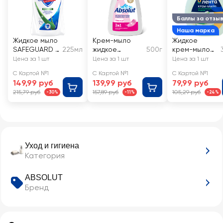
Баллы за отзы
Наша марка
Жидкое мыло
Крем-мыло
Жидкое
SAFEGUARD с
225мл
жидкое
500г
крем-мыло
ароматом
ABSOLUT
ЛЕНТА Алоэ и
Цена за 1 шт
Цена за 1 шт
Цена за 1 шт
алоэ, с
Нежное 2в1
увлажняюще
С Картой №1
С Картой №1
С Картой №1
антибактери
антибактериа
е молочко
149,99 руб
139,99 руб
79,99 руб
альным
льное
215,79 руб
157,89 руб
105,29 руб
-30%
-11%
-24%
эффектом
Уход и гигиена
Категория
ABSOLUT
Бренд