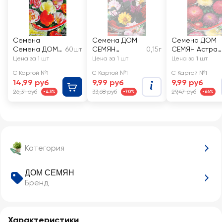
Семена
Семена ДОМ
Семена ДОМ
Семена ДОМ
60шт
СЕМЯН
0,15г
СЕМЯН Астра
СЕМЯН
Георгина
Болеро
Цена за 1 шт
Цена за 1 шт
Цена за 1 шт
Эшшольция
Брайд
С Картой №1
С Картой №1
С Картой №1
Эшли
14,99 руб
9,99 руб
9,99 руб
26,31 руб
33,68 руб
29,47 руб
-43%
-70%
-66%
Категория
ДОМ СЕМЯН
Бренд
Характеристики