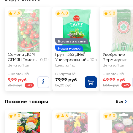
4.9
4.8
5.0
Баллы за отзыв
Наша марка
Семена ДОМ
Грунт 365 ДНЕЙ
Удобрение
СЕМЯН Томат
0,12г
Универсальный
10л
Вермикулит
Балконное
2
Цена за 1 шт
Цена за 1 шт
Цена за 1 шт
чудо
С Картой №1
С Картой №1
С Картой №1
9,99 руб
79,99 руб
49,99 руб
26,31 руб
84,20 руб
136,84 руб
-62%
-63%
Похожие товары
Все
5.0
4.6
5.0