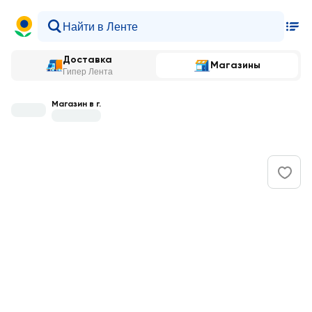
Доставка
Магазины
Гипер Лента
Магазин в г.