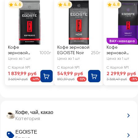
4.6
4.8
4.8
ВАУ-находка
Кофе
Кофе зерновой
Кофе
зерновой
1000г
EGOISTE Noir
250г
зерновой
EGOISTE
EGOISTE Velve
Цена за 1 шт
Цена за 1 шт
Цена за 1 шт
Espresso
С Картой №1
С Картой №1
С Картой №1
1 839,99 руб
549,99 руб
2 299,99 руб
3 669,49 руб
810,59 руб
3 368,49 руб
-49%
-32%
-31%
Кофе, чай, какао
Категория
EGOISTE