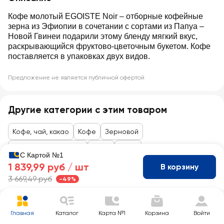
Кофе молотый EGOISTE Noir ‒ отборные кофейные
зерна из Эфиопии в сочетании с сортами из Папуа ‒
Новой Гвинеи подарили этому бленду мягкий вкус,
раскрывающийся фруктово-цветочным букетом. Кофе
поставляется в упаковках двух видов.
Предложение не является публичной офертой
Другие категории с этим товаром
Кофе, чай, какао
Кофе
Зерновой
Товары до 99 рублей
Кофе
Кофе
С Картой №1
1 839,99 руб /
шт
В корзину
3 669,49 руб
-49%
Главная
Каталог
Карта №1
Корзина
Войти