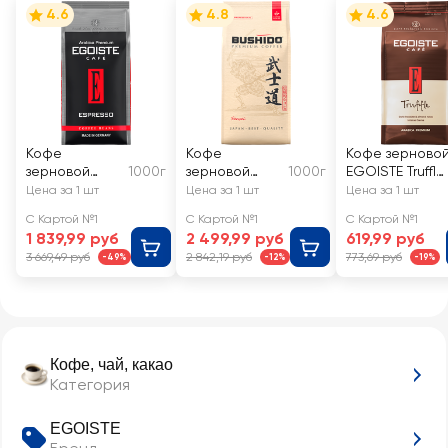
4.6
4.8
4.6
Кофе
Кофе
Кофе зерново
зерновой
1000г
зерновой
1000г
EGOISTE Truffle
EGOISTE
BUSHIDO
Crema
Цена за 1 шт
Цена за 1 шт
Цена за 1 шт
Espresso
Sensei
С Картой №1
С Картой №1
С Картой №1
1 839,99 руб
2 499,99 руб
619,99 руб
3 669,49 руб
2 842,19 руб
773,69 руб
-49%
-12%
-19%
Кофе, чай, какао
Категория
EGOISTE