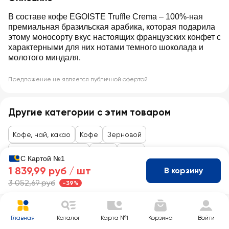
В составе кофе EGOISTE Truffle Crema ‒ 100%-ная
премиальная бразильская арабика, которая подарила
этому моносорту вкус настоящих французских конфет с
характерными для них нотами темного шоколада и
молотого миндаля.
Предложение не является публичной офертой
Другие категории с этим товаром
Кофе, чай, какао
Кофе
Зерновой
Товары до 99 рублей
Кофе
Кофе
С Картой №1
1 839,99 руб /
шт
В корзину
3 052,69 руб
-39%
Главная
Каталог
Карта №1
Корзина
Войти