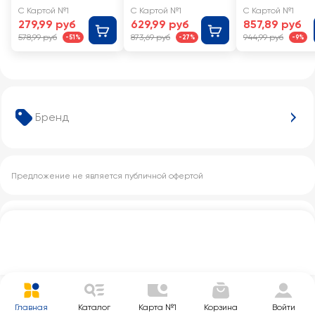
Espresso
сублимированн
сублимирован
С Картой №1
С Картой №1
С Картой №1
сублимированн
ый, ст/б
й
279,99 руб
629,99 руб
857,89 руб
ый
578,99 руб
873,69 руб
944,99 руб
-51%
-27%
-9%
Бренд
Предложение не является публичной офертой
Другие категории с этим товаром
Главная
Каталог
Карта №1
Корзина
Войти