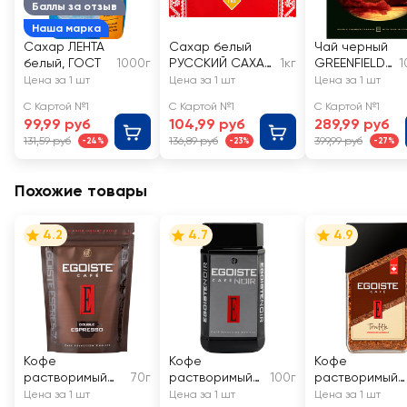
Баллы за отзыв
Наша марка
Сахар ЛЕНТА
Сахар белый
Чай черный
белый, ГОСТ
1000г
РУССКИЙ САХАР
1кг
GREENFIELD
1
кусковой
Golden
Цена за 1 шт
Цена за 1 шт
Цена за 1 шт
Ceylon
С Картой №1
С Картой №1
С Картой №1
Цейлонский
99,99 руб
104,99 руб
289,99 руб
131,59 руб
136,89 руб
399,99 руб
-24%
-23%
-27%
Похожие товары
4.2
4.7
4.9
Кофе
Кофе
Кофе
растворимый
70г
растворимый
100г
растворимый
EGOISTE Double
EGOISTE Noir
EGOISTE Truffle
Цена за 1 шт
Цена за 1 шт
Цена за 1 шт