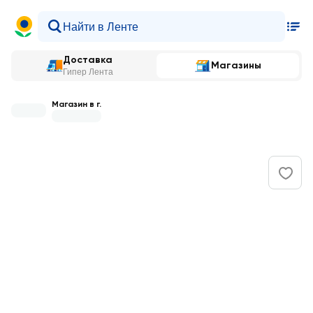
Доставка
Магазины
Гипер Лента
Магазин в г.