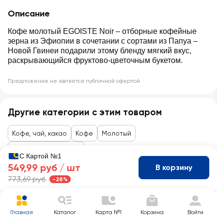
Описание
Кофе молотый EGOISTE Noir ‒ отборные кофейные
зерна из Эфиопии в сочетании с сортами из Папуа ‒
Новой Гвинеи подарили этому бленду мягкий вкус,
раскрывающийся фруктово-цветочным букетом.
Предложение не является публичной офертой
Другие категории с этим товаром
Кофе, чай, какао
Кофе
Молотый
Товары до 99 рублей
С Картой №1
549,99 руб /
шт
В корзину
773,69 руб
-28%
Главная
Каталог
Карта №1
Корзина
Войти