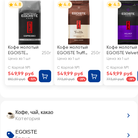
4.8
4.6
4.5
Кофе молотый
Кофе молотый
Кофе молотый
EGOISTE
250г
EGOISTE Truffle
250г
EGOISTE Velve
Espresso
Crema
Цена за 1 шт
Цена за 1 шт
Цена за 1 шт
С Картой №1
С Картой №1
С Картой №1
549,99 руб
549,99 руб
549,99 руб
810,59 руб
773,69 руб
773,69 руб
-32%
-28%
-28%
Кофе, чай, какао
Категория
EGOISTE