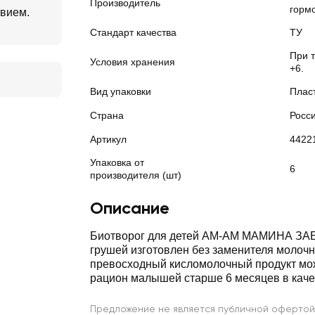
Производитель
горм
твием.
Стандарт качества
ТУ
При 
Условия хранения
+6.
Вид упаковки
Плас
Страна
Росс
Артикул
4422
Упаковка от
6
производителя (шт)
Описание
Биотворог для детей АМ-АМ МАМИНА ЗАБ
грушей изготовлен без заменителя молочн
превосходный кисломолочный продукт мо
рацион малышей старше 6 месяцев в каче
Предложение не является публичной офертой