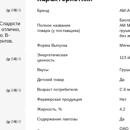
0
0
Бренд
АМ-
Биот
 Сладости
Полное название
АМ М
 отлично,
товара (у поставщика)
груше
о. В-
без з
ентов.
Форма Выпуска
Мягк
Энергетическая
113 к
0
0
ценность
Вкусы
Груш
Детский товар
Да
Возраст потребителя
С 6 
0
0
Фермерская продукция
Нет
Жирность, %
4,2
Содержание лактозы
Да
0
0
ОАО 