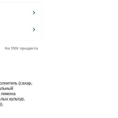
На 100г продукта
лнитель (сахар,
ральный
к лимона
лых культур,
).