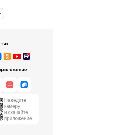
и
етях
приложение
Наведите
камеру
и скачайте
приложение