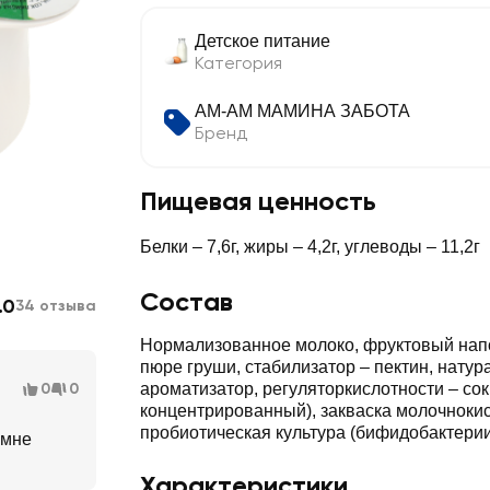
Детское питание
Категория
АМ-АМ МАМИНА ЗАБОТА
Бренд
Пищевая ценность
Белки – 7,6г, жиры – 4,2г, углеводы – 11,2г
Состав
.0
34 отзыва
Нормализованное молоко, фруктовый напо
пюре груши, стабилизатор – пектин, нату
0
0
ароматизатор, регуляторкислотности – со
концентрированный), закваска молочнокис
пробиотическая культура (бифидобактерии
 мне
Характеристики