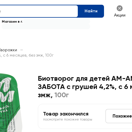
Найти
Акции
Магазин в г.
Творожки
—
 6 месяцев, без змж, 100г
Биотворог для детей АМ
ЗАБОТА с грушей 4,2%, с 6 
змж
,
100г
Товар закончился
Похожие
посмотрите похожие товары