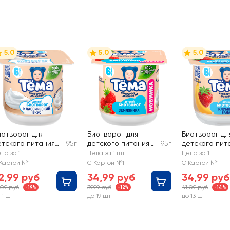
5.0
5.0
5.0
иотворог для
Биотворог для
Биотворог дл
етского питания
95г
детского питания
95г
детского пит
ЕМА Классический
ТЕМА Земляника 4%,
ТЕМА с клубн
на за 1 шт
Цена за 1 шт
Цена за 1 шт
5%, без змж
без змж
бананом 4%, б
Картой №1
С Картой №1
С Картой №1
2,99 руб
34,99 руб
34,99 руб
,09 руб
39,99 руб
41,09 руб
-19%
-12%
-14%
 1 шт
до 19 шт
до 13 шт