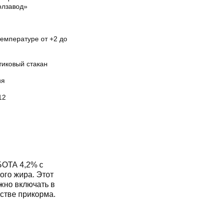
олзавод»
температуре от +2 до
тиковый стакан
ия
12
ОТА 4,2% с
ого жира. Этот
жно включать в
стве прикорма.