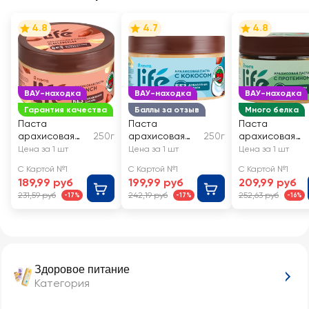
4.8
4.7
4.8
ВАУ-находка
ВАУ-находка
ВАУ-находка
Гарантия качества
Баллы за отзыв
Много белка
Паста
Паста
Паста
арахисовая
250г
арахисовая
250г
арахисовая
ЛЕНТА LIFE
ЛЕНТА LIFE с
ЛЕНТА LIFE с
Цена за 1 шт
Цена за 1 шт
Цена за 1 шт
Crunch
кокосом
протеином
С Картой №1
С Картой №1
С Картой №1
189,99 руб
199,99 руб
209,99 руб
231,59 руб
242,19 руб
252,63 руб
-17%
-17%
-16%
Здоровое питание
Категория