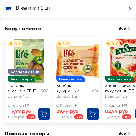
В наличии 1 шт
Берут вместе
Все
4.9
4.9
4.9
Баллы за отзыв
Без сахара
Наша марка
Без глютена
Печенье
Хлебцы
Хлебцы рисов
овсяное ЛЕНТА
300г
кукурузные
60г
кукурузный DR
LIFE на
ЛЕНТА LIFE
KORNER
Цена за 1 шт
Цена за 1 шт
Цена за 1 шт
сорбите
хрустящие
Карамельные
С Картой №1
С Картой №1
С Картой №1
запеченные
119,99 руб
29,99 руб
82,99 руб
147,36 руб
42,19 руб
97,89 руб
-18%
-28%
-15%
Похожие товары
Все