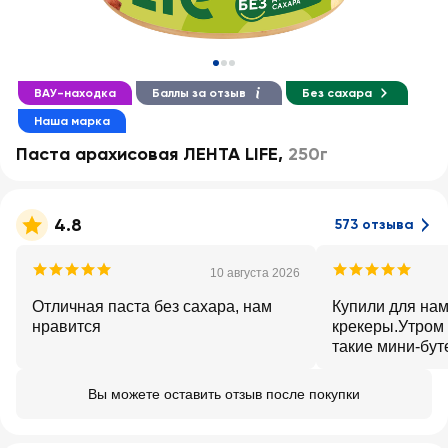
ВАУ-находка
Баллы за отзыв
Без сахара
Наша марка
Паста арахисовая ЛЕНТА LIFE
,
250г
4.8
573 отзыва
10 августа 2026
Отличная паста без сахара, нам
Купили для нам
нравится
крекеры.Утром 
такие мини-бут
сытные.Брат ес
вот так чистый
Вы можете оставить отзыв после покупки
пробовала сдел
получается сов
купить.