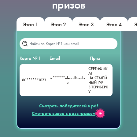
призов
Этап 1
Этап 2
Этап 3
Этап 4
Э
Карта № 1
Email
Приз
СЕРТИФИК
АТ
iv******elena@mail.r
НА СЕМЕЙ
80******0173
u
НЫЙ ТУР
В ТЕРИБЕРК
У
Смотреть победителей в pdf
Смотреть видео с розыгрышем