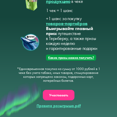
продукцию
в чеке
1 чек = 1 шанс
+1 шанс за покупку
товаров-партнёров
Выигрывайте главный
приз:
путешествие
в Териберку, а также призы
каждую неделю
и гарантированные подарки
Какие призы можно получить?
*Единовременная покупка на сумму от 1000 рублей в 1
чеке без учета табака, иных товаров, стимулирование
которых запрещено законом, подарочных карт,
лотерейных билетов.
Участвовать
Правила розыгрыша.pdf