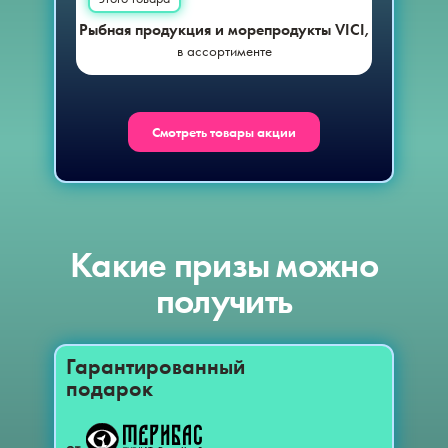
Рыбная продукция и морепродукты VICI,
Рыбная
в ассортименте
Смотреть товары акции
Какие призы можно
получить
Гарантированный
подарок