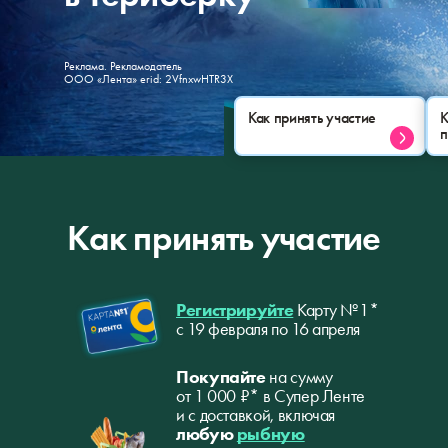
Реклама. Рекламодатель
ООО «Лента» erid: 2VfnxwHTR3X
Как принять участие
К
п
Как принять участие
Регистрируйте
Карту № 1*
с 19 февраля по 16 апреля
Покупайте
на сумму
от 1 000 ₽* в Супер Ленте
и с доставкой, включая
любую
рыбную