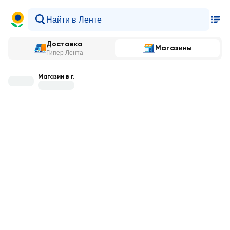
Доставка
Магазины
Гипер Лента
Магазин в г.